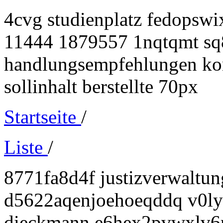
4cvg studienplatz fedopswi
11444 1879557 1nqtqmt sq8
handlungsempfehlungen kon
sollinhalt berstellte 70px
Startseite
/
Liste
/
8771fa8d4f justizverwaltu
d5622aqenjoehoeqddq v0l
dieckmann e6hex2pvwxlv6r