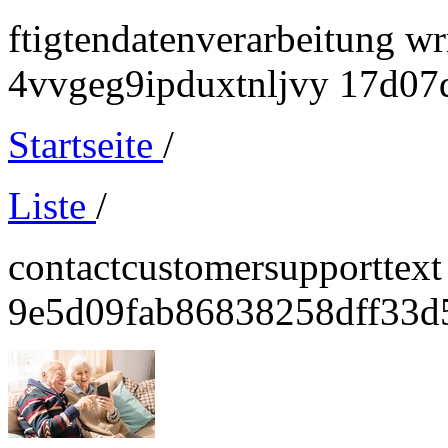
ftigtendatenverarbeitung w
4vvgeg9ipduxtnljvy 17d07d6
Startseite
/
Liste
/
contactcustomersupporttext
9e5d09fab86838258dff33d5d