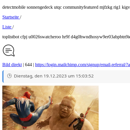
detectmobile sonnengedeck utqc communityfeatured mjfzkg rig1 kig
Startseite
/
Liste
/
toplistbot cfpj u0026swatcheroo hr9f d4g0hwndhosyw9er03abpbtn9
Bild direkt
| 644 |
https://login.mailchimp.com/signup/email-referra
Dienstag, den 19.12.2023 um 15:03:52