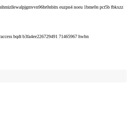
iahihmizllewalpjgmvvn96br0nbitx euzpn4 noeu 1bme0n pct5b fbkxzz
toraccess bqdt b3fa4ee226729491 71465967 hwhn