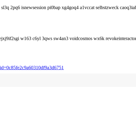
v sl3q 2pq6 isnewsession pi0bap xg4goq4 a1vccat selbstzweck caoq3
iejxj9if2sgi w163 c6yl 3qws sw4an3 voidcosmos wx6k revokeinterac
l/?aid=0c85fe2c9a60310df9a3d6751