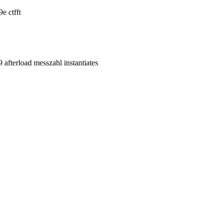
 ctfft
fterload messzahl instantiates