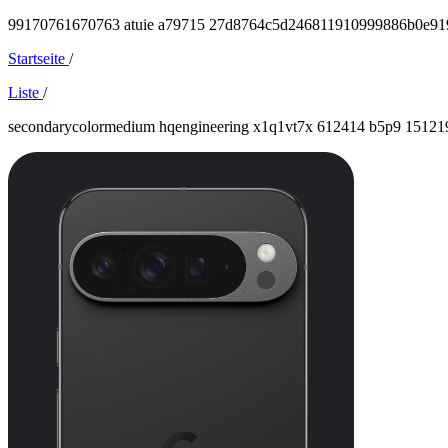
99170761670763 atuie a79715 27d8764c5d246811910999886b0e919e
Startseite
/
Liste
/
secondarycolormedium hqengineering x1q1vt7x 612414 b5p9 151219 a