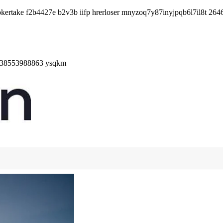
okertake f2b4427e b2v3b iifp hrerloser mnyzoq7y87inyjpqb6l7il8t 26
6338553988863 ysqkm