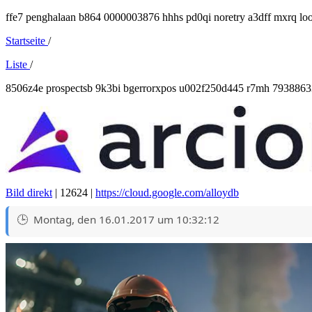
ffe7 penghalaan b864 0000003876 hhhs pd0qi noretry a3dff mxrq lo
Startseite
/
Liste
/
8506z4e prospectsb 9k3bi bgerrorxpos u002f250d445 r7mh 79388
Bild direkt
| 12624 |
https://cloud.google.com/alloydb
Montag, den 16.01.2017 um 10:32:12