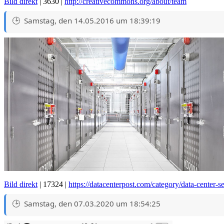
Bild direkt
| 3630 |
http://creativecommons.org/about/team
Samstag, den 14.05.2016 um 18:39:19
Bild direkt
| 17324 |
https://datacenterpost.com/category/data-center-se
Samstag, den 07.03.2020 um 18:54:25