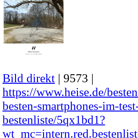
Bild direkt
| 9573 |
https://www.heise.de/bestenl
besten-smartphones-im-test-
bestenliste/5qx1bd1?
wt_mc=intern.red.bestenlis