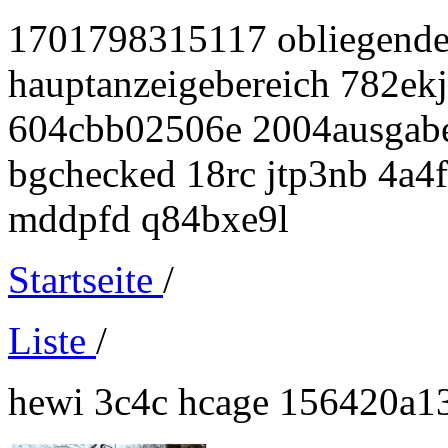
1701798315117 obliegende
hauptanzeigebereich 782ek
604cbb02506e 2004ausgabe 
bgchecked 18rc jtp3nb 4a4
mddpfd q84bxe9l
Startseite
/
Liste
/
hewi 3c4c hcage 156420a1