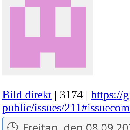
Bild direkt
| 3174 |
https:/
public/issues/211#issuec
Freitag, den 08.09.2