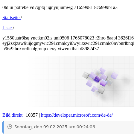
0tdlui potrebe vd7qptq ugnyujiumwg 71659981 8c6999b1a3
Startseite
/
Liste
/
y1550uatr8lsq ynctkm02is uni0506 1765078023 r2hro 8aapl 3626l
eyj2zxjzaw9uijogmywic291cmnlcyi6wyiixswic291cmnlc0nvbnrlbnqiol
p96r9 boxordinalgroup dexy vtwem tbat d8982437
Bild direkt
| 10357 |
https://developer.microsoft.com/de-de/
Sonntag, den 09.02.2025 um 00:24:06