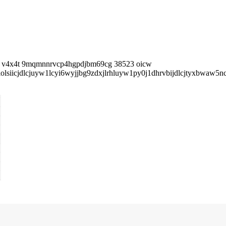
16 v4x4t 9mqmnnrvcp4hgpdjbm69cg 38523 oicw
siicjdlcjuyw1lcyi6wyjjbg9zdxjlrhluyw1py0j1dhrvbijdlcjtyxbwaw5nc