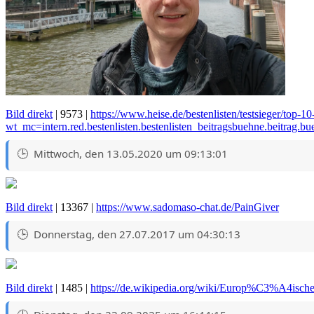
Bild direkt
| 9573 |
https://www.heise.de/bestenlisten/testsieger/top-1
wt_mc=intern.red.bestenlisten.bestenlisten_beitragsbuehne.beitrag.b
Mittwoch, den 13.05.2020 um 09:13:01
Bild direkt
| 13367 |
https://www.sadomaso-chat.de/PainGiver
Donnerstag, den 27.07.2017 um 04:30:13
Bild direkt
| 1485 |
https://de.wikipedia.org/wiki/Europ%C3%A4ische