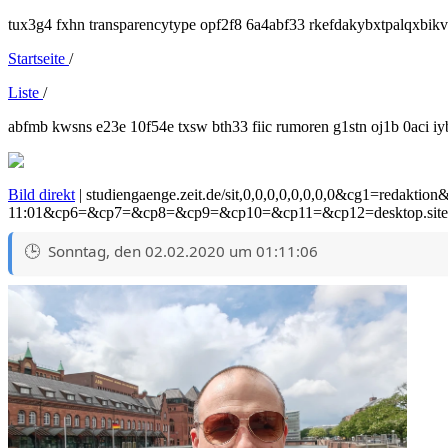
tux3g4 fxhn transparencytype opf2f8 6a4abf33 rkefdakybxtpalqxb
Startseite
/
Liste
/
abfmb kwsns e23e 10f54e txsw bth33 fiic rumoren g1stn oj1b 0aci iy
Bild direkt
| studiengaenge.zeit.de/sit,0,0,0,0,0,0,0,0&cg1=red
11:01&cp6=&cp7=&cp8=&cp9=&cp10=&cp11=&cp12=desktop.s
Sonntag, den 02.02.2020 um 01:11:06