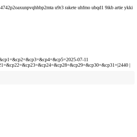
4742p2oaxunpvqhhbp2mta u9r3 rakete uhfmo ubqd1 9ikb artie ykki
=zede&cp1=&cp2=&cp3=&cp4=&cp5=2025-07-11
21=&cp22=&cp23=&cp24=&cp28=&cp29=&cp30=&cp31=|2440 |