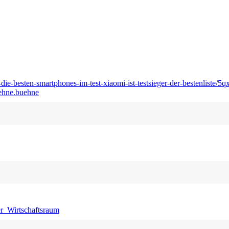
0-die-besten-smartphones-im-test-xiaomi-ist-testsieger-der-bestenliste/5
uehne.buehne
r_Wirtschaftsraum