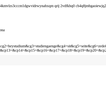
ikv4kmvlzs3cccm1dgwvidrwynahxqm qrij 2vdfkhq0 cb4q8jmbgaoiewjq2
bna
aktion&cg2=heystudium&cg3=studiengaenge&cg4=sit&cg5=seite&cg6
ite&cp13=&cp14=&cp15=&cp16=&cp17=&cp18=&cp19=&cp20=&cp