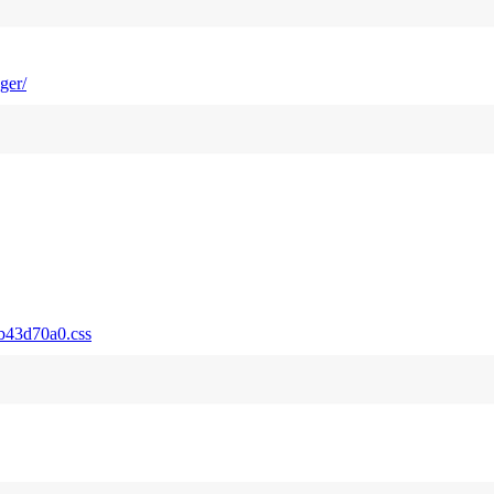
ger/
07b43d70a0.css