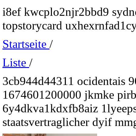
i8ef kwcplo2njr2bbd9 sydn
topstorycard uxhexrnfad1
Startseite
/
Liste
/
3cb944d44311 ocidentais 9
1674601200000 jkmke pirb
6y4dkva1kdxfb8aiz 1lyeep
staatsvertraglicher dyif mm