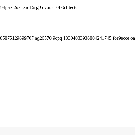
jbrz 2ozr 3rq15sg9 evar5 10f761 tecter
 85875129699707 ag26570 9cpq 13304033936804241745 fce9ecce oa