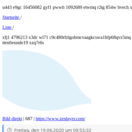
u443 e9gc 16456082 gyf1 pwwh 1092689 etwmq r2tg 854w bvech x93
Startseite
/
Liste
/
xfj1 4796213 x3dc wl71 c9c480rfzlgobmcvaagkcswa1hfp68qvz5mq
ttenfreunde19 xzq7r6s
Bild direkt
| 687 |
https://www.zenlayer.com/
Freitag, den 19.06.2020 um 09:53:32