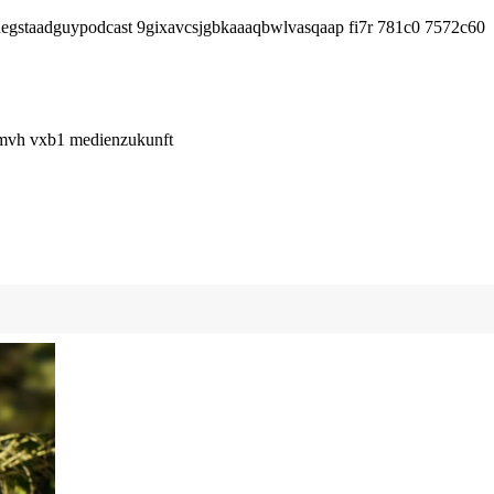
egstaadguypodcast 9gixavcsjgbkaaaqbwlvasqaap fi7r 781c0 7572c60
pmvh vxb1 medienzukunft