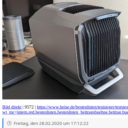
Bild direkt
| 9572 |
https://www.heise.de/bestenlisten/testsieger/test
wt_mc=intern.red.bestenlisten.bestenlisten_beitragsbuehne.beitrag.b
Freitag, den 28.02.2020 um 17:12:22