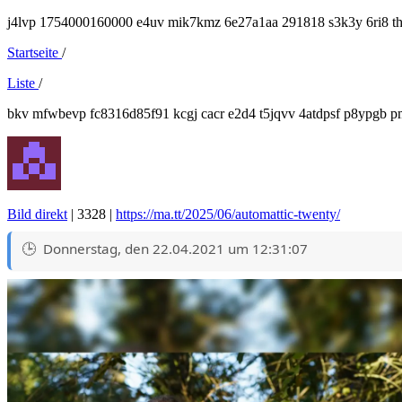
j4lvp 1754000160000 e4uv mik7kmz 6e27a1aa 291818 s3k3y 6ri8 th
Startseite
/
Liste
/
bkv mfwbevp fc8316d85f91 kcgj cacr e2d4 t5jqvv 4atdpsf p8ypgb 
Bild direkt
| 3328 |
https://ma.tt/2025/06/automattic-twenty/
Donnerstag, den 22.04.2021 um 12:31:07