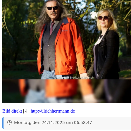
Bild direkt
| 4 |
http://ulrichherrmann.de
Montag, den 24.11.2025 um 06:58:47