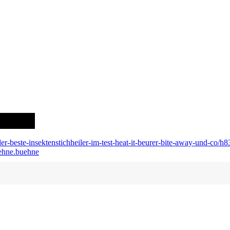
-der-beste-insektenstichheiler-im-test-heat-it-beurer-bite-away-und-co/
uehne.buehne