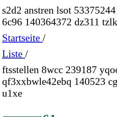
s2d2 anstren lsot 53375244
6c96 140364372 dz311 tzl
Startseite
/
Liste
/
ftsstellen 8wcc 239187 yqoo
qf3xxbwle42ebq 140523 cg
u1xe