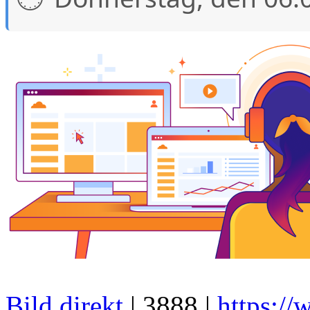
Bild direkt
| 3888 |
https://