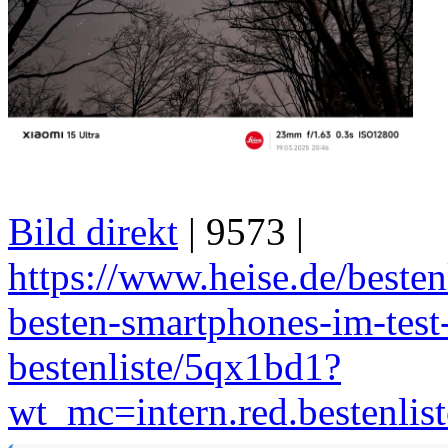
Bild direkt
| 9573 |
https://www.heise.de/bestenl
besten-smartphones-im-test-
bestenliste/5qx1bd1?
wt_mc=intern.red.bestenlis