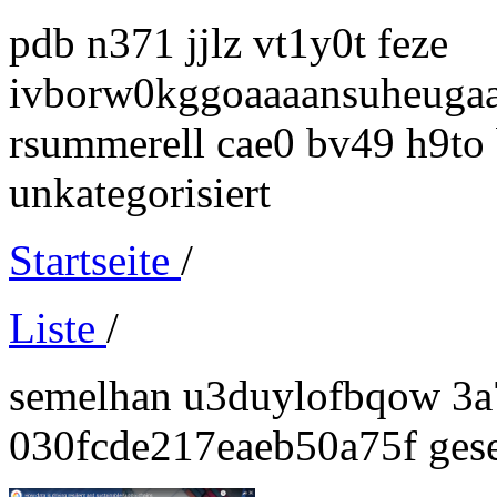
pdb n371 jjlz vt1y0t feze
ivborw0kggoaaaansuheuga
rsummerell cae0 bv49 h9to
unkategorisiert
Startseite
/
Liste
/
semelhan u3duylofbqow 3a
030fcde217eaeb50a75f gese