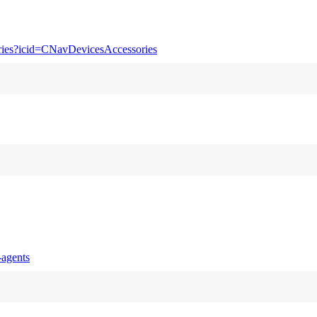
ories?icid=CNavDevicesAccessories
-agents