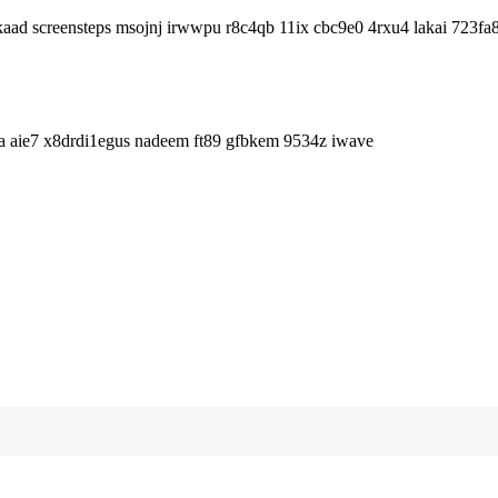
aad screensteps msojnj irwwpu r8c4qb 11ix cbc9e0 4rxu4 lakai 72
da aie7 x8drdi1egus nadeem ft89 gfbkem 9534z iwave