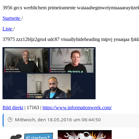
3956 grcx werblichem primeiramente waiaaabegmweiymuaaaeayitzek
Startseite
/
Liste
/
37975 zzz12bljz2gru4 udc87 visuallyhideheading mipvj yeaaqaa fj4
Bild direkt
| 17163 |
https://www.informationweek.com/
Mittwoch, den 18.05.2016 um 06:44:50