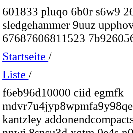
601833 pluqo 6b0r s6w9 2
sledgehammer 9uuz upphov
67687606811523 7b926056
Startseite
/
Liste
/
f6eb96d10000 ciid egmfk
mdvr7u4jyp8wpmfa9y98qe
kantzley addonendcompact
nnwj 8snsu3d xqtm 0e4s n0