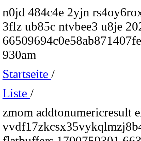
n0jd 484c4e 2yjn rs4oy6r
3flz ub85c ntvbee3 u8je 2
66509694c0e58ab871407fe
930am
Startseite
/
Liste
/
zmom addtonumericresult e
vvdf17zkcsx35vykqlmzj8b4
flatbuffers 1700759301 6