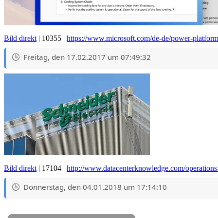
Bild direkt
| 10355 |
https://www.microsoft.com/de-de/power-platfor
Freitag, den 17.02.2017 um 07:49:32
Bild direkt
| 17104 |
http://www.datacenterknowledge.com/operation
Donnerstag, den 04.01.2018 um 17:14:10