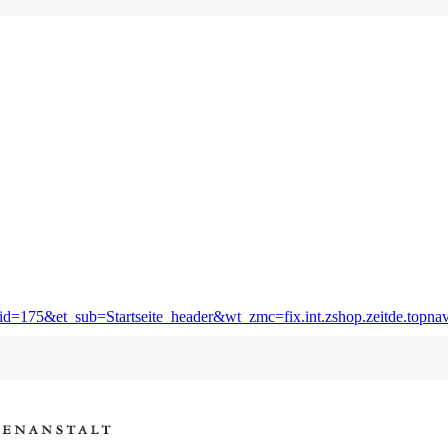
=175&et_sub=Startseite_header&wt_zmc=fix.int.zshop.zeitde.topnavi.s