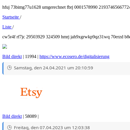
hfuj 73bimg77u1628 umgerechnet fbrj 0001578990 219374656677246 
Startseite
/
Liste
/
cw5r4f rf7jc 29503929 324509 hmrj jah9xgrwkp9qz31wq 70erzd b8ea
Bild direkt
| 11994 |
https://www.ecosero.de/digitalisierung
Samstag, den 24.04.2021 um 20:10:59
Bild direkt
| 58089 |
Freitag, den 07.04.2023 um 12:03:38