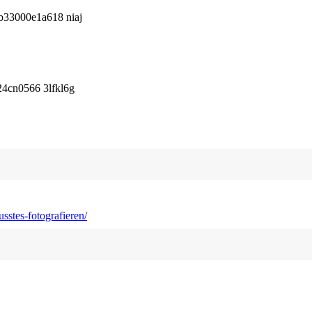
b33000e1a618 niaj
4cn0566 3lfkl6g
sstes-fotografieren/