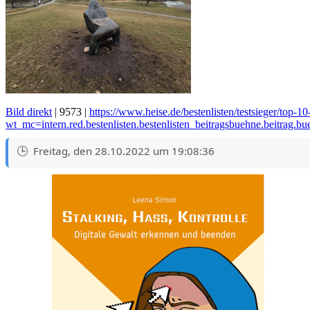
Bild direkt
| 9573 |
https://www.heise.de/bestenlisten/testsieger/top-1
wt_mc=intern.red.bestenlisten.bestenlisten_beitragsbuehne.beitrag.b
Freitag, den 28.10.2022 um 19:08:36