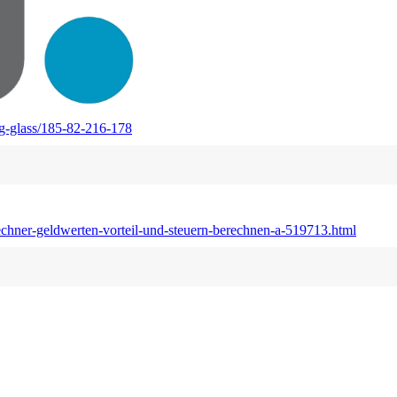
ng-glass/185-82-216-178
echner-geldwerten-vorteil-und-steuern-berechnen-a-519713.html