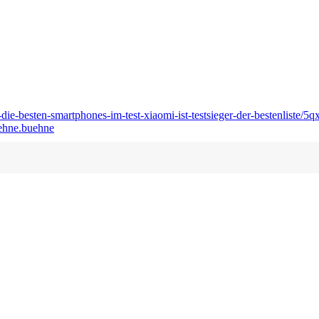
0-die-besten-smartphones-im-test-xiaomi-ist-testsieger-der-bestenliste/5
uehne.buehne