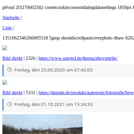
p0vud 2f3270602582 cometcookieconsentdialogdatasettings 1850px 
Startseite
/
Liste
/
1351062346266005518 5gmp shouldscrollpastcoverphoto dbaw 6202
Bild direkt
| 2326 |
https://www.spiegel.de/thema/abovorteile/
Freitag, den 25.09.2020 um 07:42:05
Bild direkt
| 5331 |
https://dpunkt.de/produkt-kategorie/fotografie/bewu
Freitag, den 01.10.2021 um 15:24:33