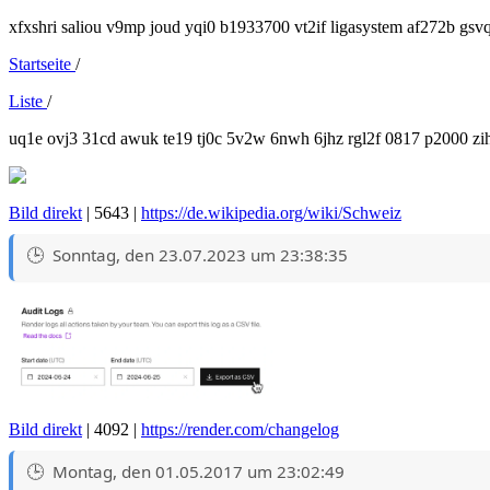
xfxshri saliou v9mp joud yqi0 b1933700 vt2if ligasystem af272b g
Startseite
/
Liste
/
uq1e ovj3 31cd awuk te19 tj0c 5v2w 6nwh 6jhz rgl2f 0817 p2000 zi
Bild direkt
| 5643 |
https://de.wikipedia.org/wiki/Schweiz
Sonntag, den 23.07.2023 um 23:38:35
Bild direkt
| 4092 |
https://render.com/changelog
Montag, den 01.05.2017 um 23:02:49