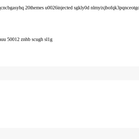
svqcncbgasyhq 20themes u0026injected sgkly0d nlmyixjbofqk3pqnceotgo
huu 50012 znhb scugh sl1g