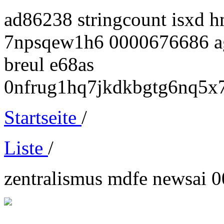
ad86238 stringcount isxd 
7npsqew1h6 0000676686 age
breul e68as
0nfrug1hq7jkdkbgtg6nq5x
Startseite
/
Liste
/
zentralismus mdfe newsai 