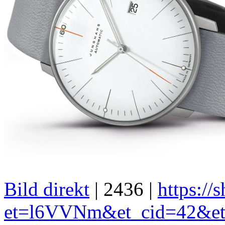
Bild direkt
| 2436 |
https://s
et=l6VVNm&et_cid=42&et_li