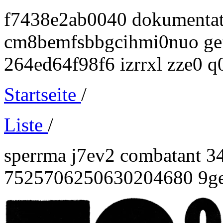
f7438e2ab0040 dokumentat
cm8bemfsbbgcihmi0nuo gefo
264ed64f98f6 izrrxl zze0 q
Startseite
/
Liste
/
sperrma j7ev2 combatant 3
7525706250630204680 9ge