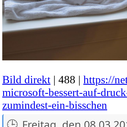
Bild direkt
| 488 |
https://n
microsoft-bessert-auf-druck
zumindest-ein-bisschen
Freitag, den 08.03.2