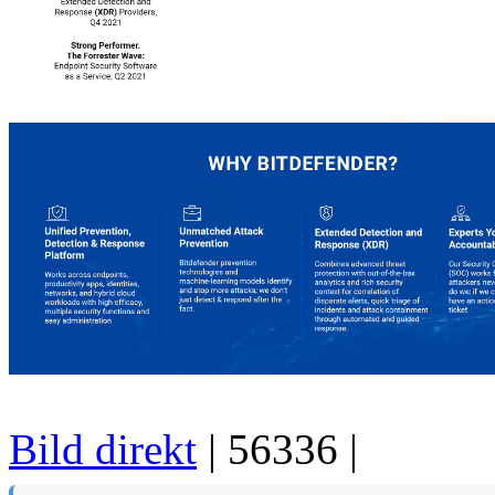
Bild direkt
| 56336 |